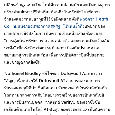
เปลี่ยนข้อมูลแบบเรียลไทม์มีความปลอดภัย และเปิดทางสู่การ
สร้างฝาแฝดทางดิจิทัลที่สะท้อนถึงสินทรัพย์จริง เพื่อการ
จำลองสมรรถนะอาวุธที่ไร้ข้อผิดพลาด ดังที่
พลจัตวา Heath
Collins แห่งกองทัพอากาศสหรัฐฯ ได้เน้นย้ำถึง
บทบาทของ
ฝาแฝดทางดิจิทัลในการบินความเร็วเหนือเสียง ซึ่งส่งมอบ
"การมุ่งเน้น ทรัพยากร ความคล่องตัว และความเปิดกว้างอัน
น่าทึ่ง" เพื่อเร่งรัดนวัตกรรมด้านการป้องกันประเทศ และ
ขยายผลสู่การบินพลเรือน เพื่อการปฏิบัติการบินที่ปลอดภัย
และชาญฉลาดยิ่งขึ้น
Nathaniel Bradley ซีอีโอของ Datavault AI กล่าวว่า
"สัญญานี้จะช่วยให้ Datavault AI สามารถส่งมอบการ
รับรองคุณวุฒิที่น่าเชื่อถือและปรับขนาดได้สำหรับนักบินทั่ว
โลกท่ามกลางการเติบโตอย่างรวดเร็วของการบินพาณิชย์
และการบินส่วนบุคคล" "กลยุทธ์ VerifyU ของเราซึ่งขับ
เคลื่อนด้วยเทคโนโลยี AI ขั้นสูง จะตรวจสอบและยืนยันความ